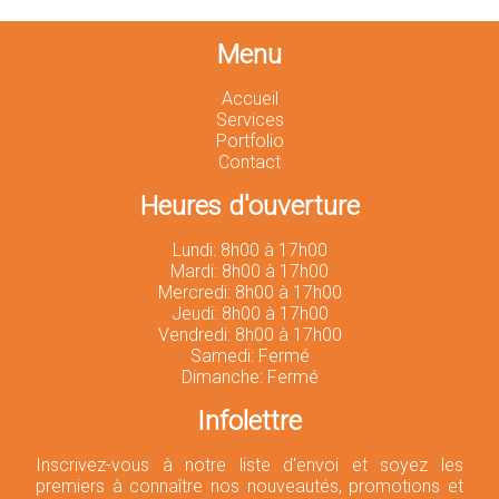
Menu
Accueil
Services
Portfolio
Contact
Heures d'ouverture
Lundi: 8h00 à 17h00
Mardi: 8h00 à 17h00
Mercredi: 8h00 à 17h00
Jeudi: 8h00 à 17h00
Vendredi: 8h00 à 17h00
Samedi: Fermé
Dimanche: Fermé
Infolettre
Inscrivez-vous à notre liste d'envoi et soyez les
premiers à connaître nos nouveautés, promotions et